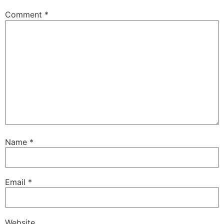
Comment
*
Name
*
Email
*
Website