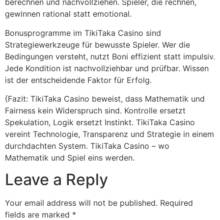
berechnen und nachvollziehen. Spieler, die rechnen,
gewinnen rational statt emotional.
Bonusprogramme im TikiTaka Casino sind
Strategiewerkzeuge für bewusste Spieler. Wer die
Bedingungen versteht, nutzt Boni effizient statt impulsiv.
Jede Kondition ist nachvollziehbar und prüfbar. Wissen
ist der entscheidende Faktor für Erfolg.
{Fazit: TikiTaka Casino beweist, dass Mathematik und
Fairness kein Widerspruch sind. Kontrolle ersetzt
Spekulation, Logik ersetzt Instinkt. TikiTaka Casino
vereint Technologie, Transparenz und Strategie in einem
durchdachten System. TikiTaka Casino – wo
Mathematik und Spiel eins werden.
Leave a Reply
Your email address will not be published.
Required
fields are marked
*