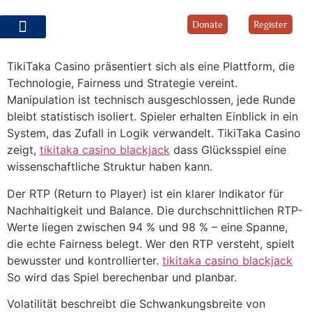
Donate
Register
TikiTaka Casino präsentiert sich als eine Plattform, die
Technologie, Fairness und Strategie vereint.
Manipulation ist technisch ausgeschlossen, jede Runde
bleibt statistisch isoliert. Spieler erhalten Einblick in ein
System, das Zufall in Logik verwandelt. TikiTaka Casino
zeigt,
tikitaka casino blackjack
dass Glücksspiel eine
wissenschaftliche Struktur haben kann.
Der RTP (Return to Player) ist ein klarer Indikator für
Nachhaltigkeit und Balance. Die durchschnittlichen RTP-
Werte liegen zwischen 94 % und 98 % – eine Spanne,
die echte Fairness belegt. Wer den RTP versteht, spielt
bewusster und kontrollierter.
tikitaka casino blackjack
So wird das Spiel berechenbar und planbar.
Volatilität beschreibt die Schwankungsbreite von